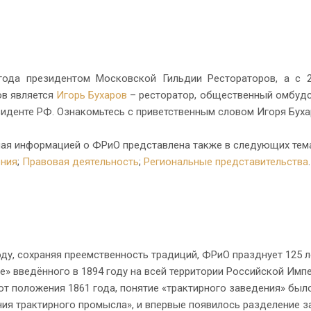
года президентом Московской Гильдии Рестораторов, а с 
ов является
Игорь Бухаров
– ресторатор, общественный омбудс
иденте РФ. Ознакомьтесь с приветственным словом Игоря Бух
ая информацией о ФРиО представлена также в следующих тема
ния
;
Правовая деятельность
;
Региональные представительства
.
оду, сохраняя преемственность традиций, ФРиО празднует 125
» введённого в 1894 году на всей территории Российской Имп
от положения 1861 года, понятие «трактирного заведения» бы
ия трактирного промысла», и впервые появилось разделение за