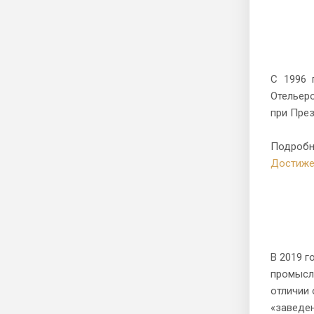
С 1996 
Отельер
при През
Подробн
Достиже
В 2019 г
промысле
отличии 
«заведен