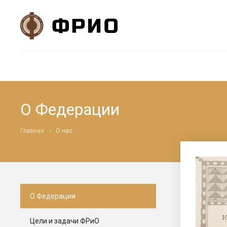
О Федерации
Главная
О нас
О Федерации
Цели и задачи ФРиО