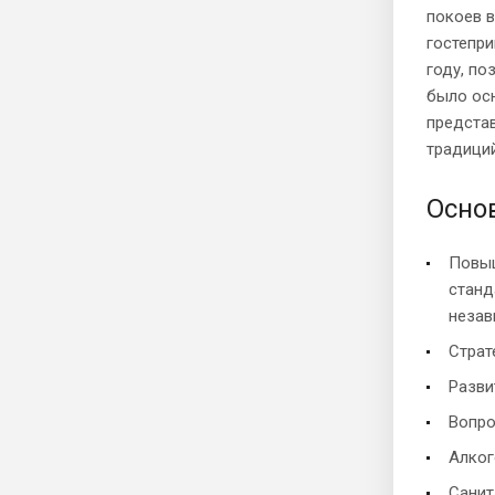
покоев 
гостепри
году, по
было ос
представ
традиций
Осно
Повыш
станд
незав
Страт
Разви
Вопро
Алког
Санит