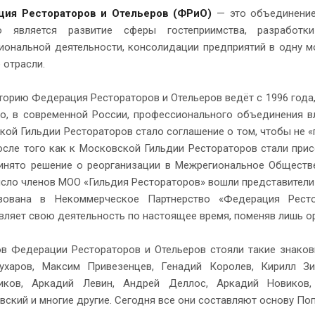
ция Рестораторов и Отельеров (ФРиО)
— это объединение
о является развитие сферы гостеприимства, разработк
иональной деятельности, консолидации предприятий в одну 
 отрасли.
торию Федерация Рестораторов и Отельеров ведёт с 1996 года
го, в современной России, профессионального объединения 
ой Гильдии Рестораторов стало соглашение о том, чтобы не «п
осле того как к Московской Гильдии Рестораторов стали прис
инято решение о реорганизации в Межрегиональное Обществе
исло членов МОО «Гильдия Рестораторов» вошли представители
зована в Некоммерческое Партнерство «Федерация Рест
вляет свою деятельность по настоящее время, поменяв лишь о
ов Федерации Рестораторов и Отельеров стояли такие знаков
ухаров, Максим Привезенцев, Генадий Королев, Кирилл Зи
иков, Аркадий Левин, Андрей Деллос, Аркадий Новиков,
ский и многие другие. Сегодня все они составляют основу По