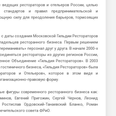
 ведущих рестораторов и отельеров России, целью
и стандартов и правил предпринимательской и
мощную силу для преодоления барьеров, тормозящих
, с даты создания Московской Гильдии Рестораторов
владельцев ресторанного бизнеса. Первым решением
ереманивать» персонал друг у друга. В начале 2000-х
оединяться рестораторы из других регионов России,
нное Объединение «Гильдия Рестораторов». В 2003
 гостиничного бизнеса, «Гильдия Рестораторов» была
ораторов и Отельеров», которое в этом виде и
рганизационно-правовую форму.
ые фигуры современного ресторанного бизнеса как:
минов, Евгений Пригожин, Сергей Чернов, Леонид
 Ростислав Ордовский-Танаевский Бланко, Роман
печительского совета ФРиО.