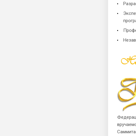
Разра
Экспе
прогр
Профе
Незав
Федерац
вручаемо
Саммита