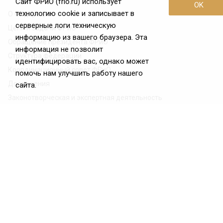
Сайт ФРиО (frio.ru) использует
OK
технологию cookie и записывает в
О Федерации
серверные логи техническую
Цели и задачи ФРиО
информацию из вашего браузера. Эта
Обращение президента ФРиО
информация не позволит
Структура федерации
идентифицировать вас, однако может
Координационный совет ФРиО
помочь нам улучшить работу нашего
Достижения
сайта.
Законотворческая и экспертная деятельность
Партнёры ФРиО
Реквизиты
Проекты
Союз управляющих ресторанами
Союз специалистов служб хаускипинга
СПК в сфере гостеприимства
Центр оценки квалификации
Азбука чистоты